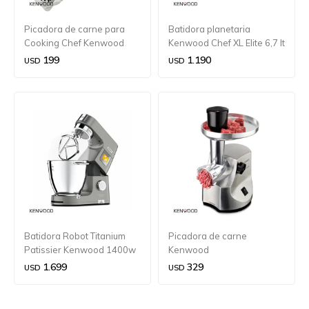
Picadora de carne para
Batidora planetaria
Cooking Chef Kenwood
Kenwood Chef XL Elite 6,7 lt
1400w
199
1.190
USD
USD
Batidora Robot Titanium
Picadora de carne
Patissier Kenwood 1400w
Kenwood
1.699
329
USD
USD