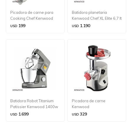
Picadora de carne para
Batidora planetaria
Cooking Chef Kenwood
Kenwood Chef XL Elite 6,7 lt
1400w
199
1.190
USD
USD
Batidora Robot Titanium
Picadora de carne
Patissier Kenwood 1400w
Kenwood
1.699
329
USD
USD