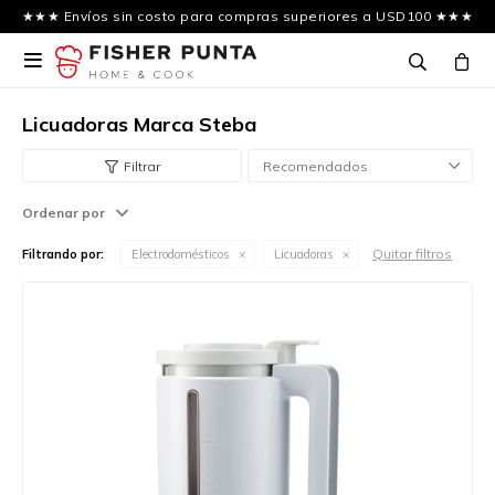
★★★ Envíos sin costo para compras superiores a USD100 ★★★

Licuadoras Marca Steba
Recomendados
Ordenar por
Quitar filtros
Filtrando por:
Electrodomésticos
Licuadoras