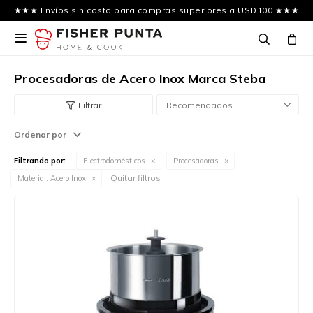
★★★ Envíos sin costo para compras superiores a USD100 ★★★

Procesadoras de Acero Inox Marca Steba
Recomendados
Ordenar por
Filtrando por:
Electrodomésticos
Procesadoras
Quitar filtros
Material:
Acero Inox