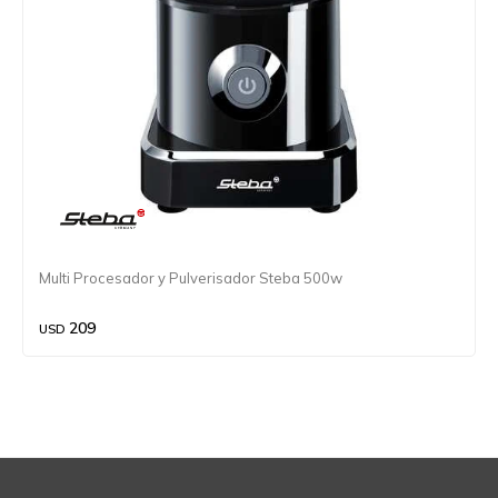
Multi Procesador y Pulverisador Steba 500w
209
USD