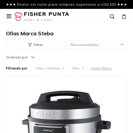
★★★ Envíos sin costo para compras superiores a USD100 ★★★

Ollas Marca Steba
Recomendados
Ordenar por
Quitar filtros
Filtrando por:
Ollas y Sartenes
Ollas