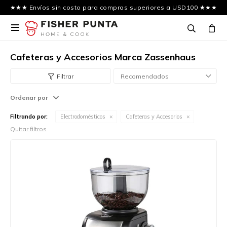
★★★ Envíos sin costo para compras superiores a USD100 ★★★

Cafeteras y Accesorios Marca Zassenhaus
Recomendados
Ordenar por
Filtrando por:
Electrodomésticos
Cafeteras y Accesorios
Quitar filtros