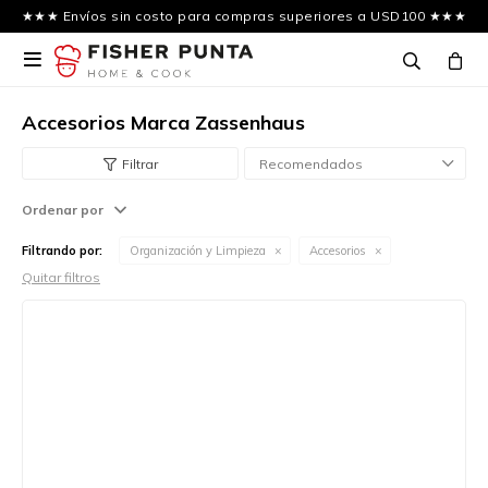
★★★ Envíos sin costo para compras superiores a USD100 ★★★

Accesorios Marca Zassenhaus
Recomendados
Ordenar por
Filtrando por:
Organización y Limpieza
Accesorios
Quitar filtros