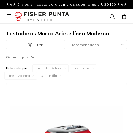
★★★ Envíos sin costo para compras superiores a USD100 ★★★

Tostadoras Marca Ariete línea Moderna
Recomendados
Ordenar por
Filtrando por:
Electrodomésticos
Tostadoras
Quitar filtros
Línea:
Moderna