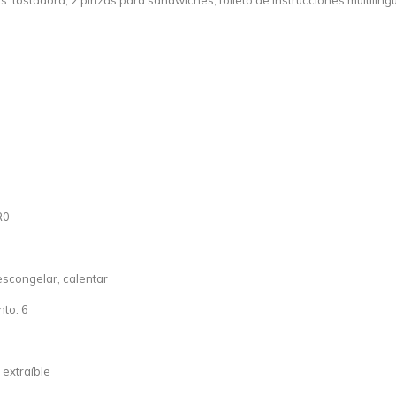
: tostadora, 2 pinzas para sandwiches, folleto de instrucciones multilin
R0
escongelar, calentar
to: 6
extraíble