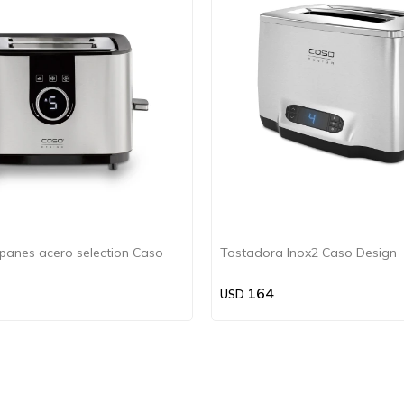
panes acero selection Caso
Tostadora Inox2 Caso Design
164
USD