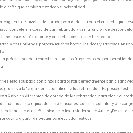
de diseño que combina estética y funcionalidad.
 elige entre 6 niveles de dorado para darle a tu pan el crujiente que de
esco: congele el exceso de pan rebanado y use la función de descongela
lo necesite; será fragante y crujiente como recién horneado
 sándwiches rellenos: prepare muchos bocadillos ricos y sabrosos en uno
lia
la práctica bandeja extraíble recoge los fragmentos de pan permitiendo 
ra
ries está equipada con pinzas para tostar perfectamente pan o sándwic
zas gracias a la ' expulsión automática de las rebanadas'. Es posible tost
asta 6 niveles diferentes de dorado de las rebanadas, para elegir el grad
tada, además está equipado con 3 funciones: cocción, calentar y desconge
onalidad con el diseño único de la línea Moderna de Ariete. ¡Descubre t
a tu cocina a partir de pequeños electrodomésticos!