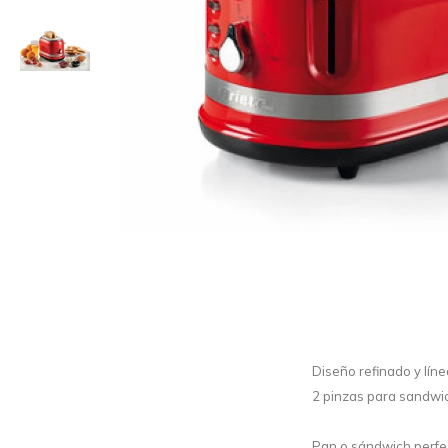
Diseño refinado y lí
2 pinzas para sandwi
Pan o sándwich perfec