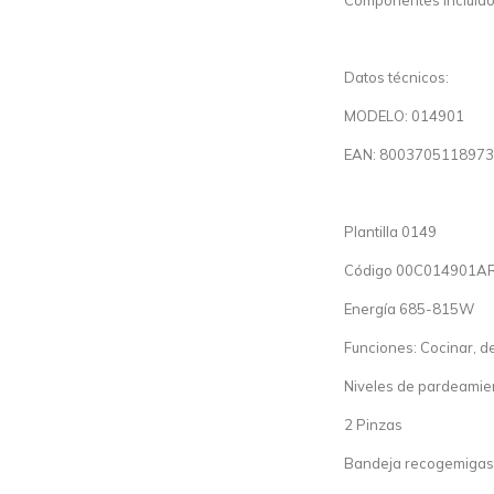
Componentes incluidos
Datos técnicos:
MODELO: 014901
EAN: 8003705118973
Plantilla 0149
Código 00C014901A
Energía 685-815W
Funciones: Cocinar, d
Niveles de pardeamien
2 Pinzas
Bandeja recogemigas 