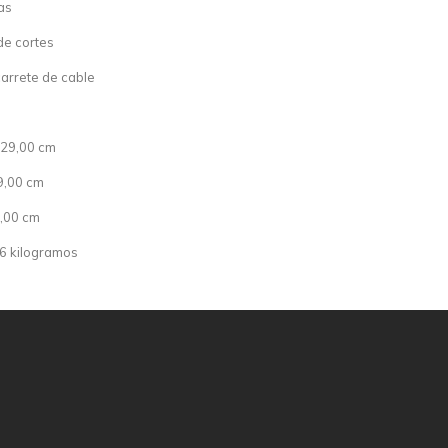
as
de cortes
arrete de cable
 29,00 cm
9,00 cm
1,00 cm
66 kilogramos