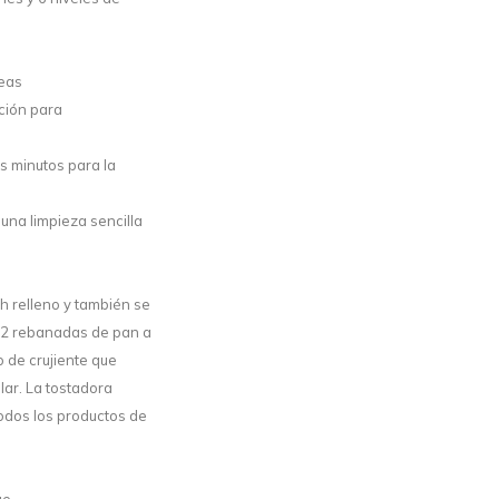
seas
ción para
s minutos para la
una limpieza sencilla
h relleno y también se
ar 2 rebanadas de pan a
o de crujiente que
lar. La tostadora
odos los productos de