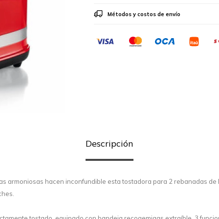
Métodos y costos de envío
Descripción
neas armoniosas hacen inconfundible esta tostadora para 2 rebanadas d
ches.
tamente tostado, equipado con bandeja recogemigas extraíble, 3 funcion