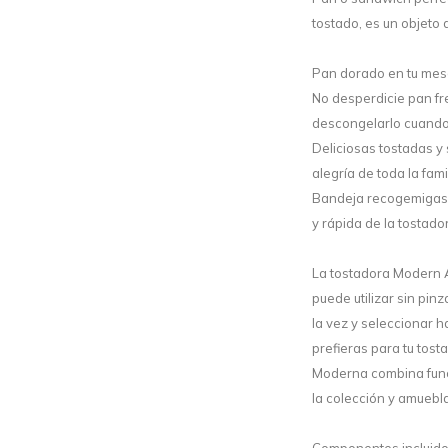
tostado, es un objeto 
Pan dorado en tu mesa:
No desperdicie pan fr
descongelarlo cuando 
Deliciosas tostadas y
alegría de toda la fami
Bandeja recogemigas: 
y rápida de la tostado
La tostadora Modern A
puede utilizar sin pin
la vez y seleccionar h
prefieras para tu tos
Moderna combina funci
la colección y amuebl