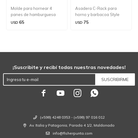
Molde para hornear 4
Asadera C-Rack para
panes de hamburguesa
horno y barbacoa Style
BIG »Ährensache«
Kuchenprofi 34 cm.
65
75
USD
USD
Westmark
¡Suscribite y recibí todas nuestras novedades!
SUSCRIBIRME




(+598) 4248 0353 - (+598) 97 016 012
Av. Italia y Patagonia, Parada 4 1/2, Maldonado
info@fisherpunta.com