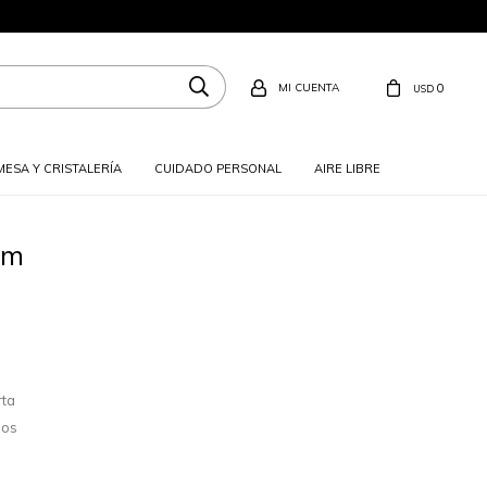
0
USD
MESA Y CRISTALERÍA
CUIDADO PERSONAL
AIRE LIBRE
cm
rta
los