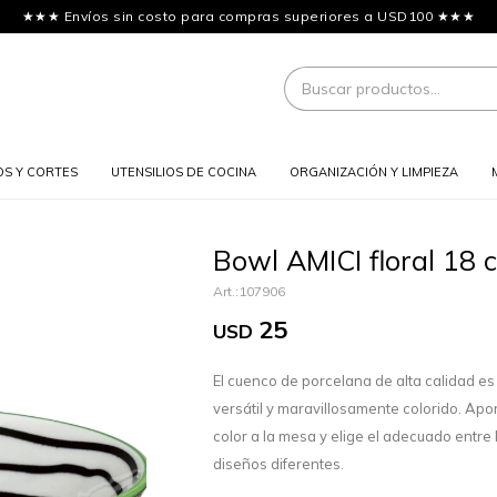
★★★ Envíos sin costo para compras superiores a USD100 ★★★
OS Y CORTES
UTENSILIOS DE COCINA
ORGANIZACIÓN Y LIMPIEZA
Bowl AMICI floral 18 
107906
25
USD
El cuenco de porcelana de alta calidad es
versátil y maravillosamente colorido. Apo
color a la mesa y elige el adecuado entre 
diseños diferentes.