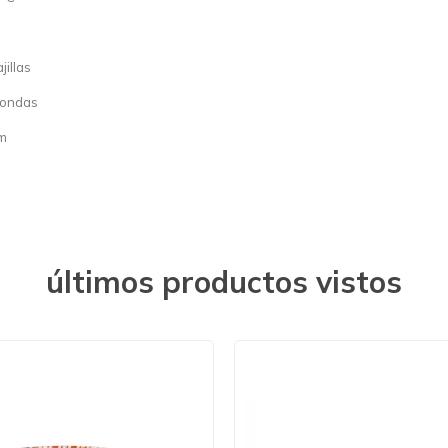
illas
oondas
cm
últimos productos vistos