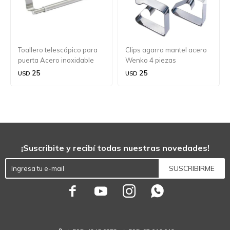
Toallero telescópico para
Clips agarra mantel acero
puerta Acero inoxidable
Wenko 4 piezas
Wenko
25
25
USD
USD
¡Suscribite y recibí todas nuestras novedades!
SUSCRIBIRME



