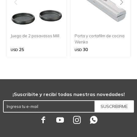
Juego de 2 posavasos Mill
Porta y cortafilm de cocina
Wenko
25
30
USD
USD
¡Suscribite y recibí todas nuestras novedades!
SUSCRIBIRME



