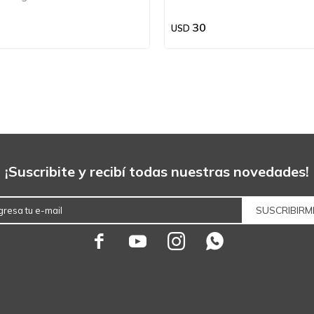
30
USD
¡Suscribite y recibí todas nuestras novedades!
SUSCRIBIRM



