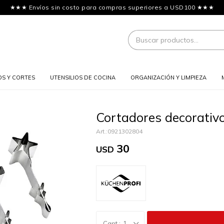
★★★ Envíos sin costo para compras superiores a USD100 ★★★
OS Y CORTES
UTENSILIOS DE COCINA
ORGANIZACIÓN Y LIMPIEZA
Cortadores decorativo
0921302804
30
USD
1