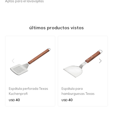
Aptas para el lavavajillas
últimos productos vistos
Espátula perforada Texas
Espátula para
Kuchenprofi
hamburguesas Texas
Kuchenprofi
40
40
USD
USD