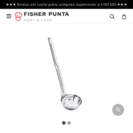
★★★ Envíos sin costo para compras superiores a USD100 ★★★
