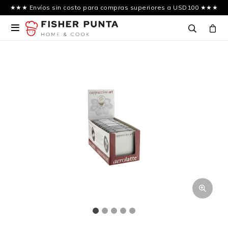
★★★ Envíos sin costo para compras superiores a USD100 ★★★
