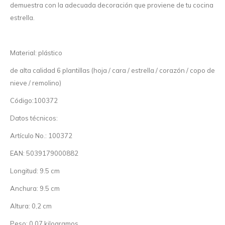
demuestra con la adecuada decoración que proviene de tu cocina
estrella.
Material: plástico
de alta calidad 6 plantillas (hoja / cara / estrella / corazón / copo de
nieve / remolino)
Código:100372
Datos técnicos:
Artículo No.: 100372
EAN: 5039179000882
Longitud: 9.5 cm
Anchura: 9.5 cm
Altura: 0,2 cm
Peso: 0,07 kilogramos