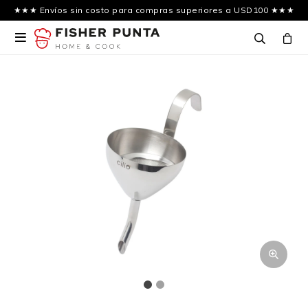
★★★ Envíos sin costo para compras superiores a USD100 ★★★
