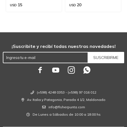
15
20
USD
USD
¡Suscribite y recibí todas nuestras novedades!
SUSCRIBIRME




(+598) 4248 0353 - (+598) 97 016 012
Av. Italia y Patagonia, Parada 4 1/2, Maldonado
info@fisherpunta.com
De Lunes a Sábados de 10:00 a 18:00 hs