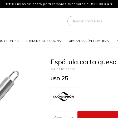
★★★ Envíos sin costo para compras superiores a USD100 ★★★
OS Y CORTES
UTENSILIOS DE COCINA
ORGANIZACIÓN Y LIMPIEZA
Espátula corta queso
1210112800
25
USD
1