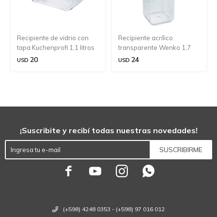
Recipiente de vidrio con
Recipiente acrílico
tapa Kuchenprofi 1,1 litros
transparente Wenko 1,7
litros
20
24
USD
USD
¡Suscribite y recibí todas nuestras novedades!
SUSCRIBIRME




(+598) 4248 0353 - (+598) 97 016 012