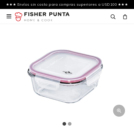
★★★ Envíos sin costo para compras superiores a USD100 ★★★
