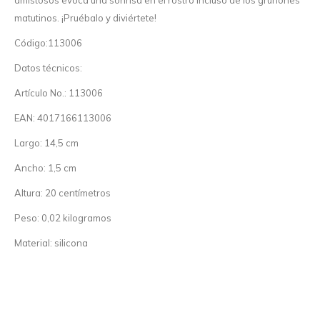
amistosos evoca una sonrisa en el rostro incluso de los gruñones
matutinos. ¡Pruébalo y diviértete!
Código:113006
Datos técnicos:
Artículo No.: 113006
EAN: 4017166113006
Largo: 14,5 cm
Ancho: 1,5 cm
Altura: 20 centímetros
Peso: 0,02 kilogramos
Material: silicona