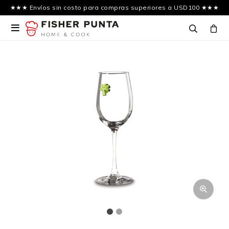
★★★ Envíos sin costo para compras superiores a USD100 ★★★
