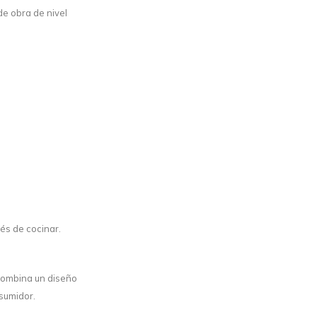
de obra de nivel
ués de cocinar.
 combina un diseño
nsumidor.