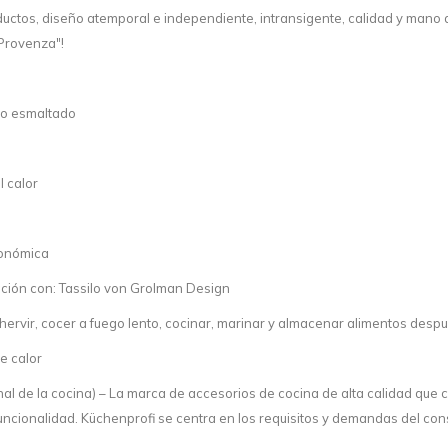
ductos, diseño atemporal e independiente, intransigente, calidad y mano 
"Provenza"!
ido esmaltado
l calor
onómica
ción con: Tassilo von Grolman Design
, hervir, cocer a fuego lento, cocinar, marinar y almacenar alimentos desp
e calor
nal de la cocina) – La marca de accesorios de cocina de alta calidad que
funcionalidad. Küchenprofi se centra en los requisitos y demandas del co