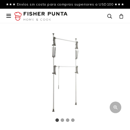
★★★ Envíos sin costo para compras superiores a USD100 ★★★
