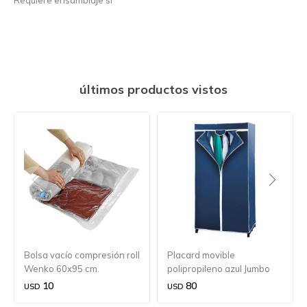
últimos productos vistos
Bolsa vacío compresión roll
Placard movible
Wenko 60x95 cm.
polipropileno azul Jumbo
Wenko 53x26x160 cm.
10
80
USD
USD