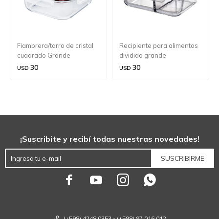
Fiambrera/tarro de cristal
Recipiente para alimentos
cuadrado Grande
dividido grande
Kuchenprofi
30
30
USD
USD
¡Suscribite y recibí todas nuestras novedades!
SUSCRIBIRME




(+598) 4248 0353 - (+598) 97 016 012