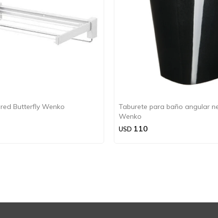
red Butterfly Wenko
Taburete para baño angular n
Wenko
110
USD