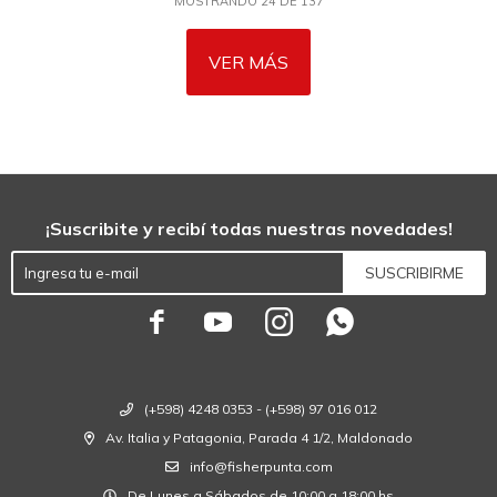
MOSTRANDO
24
DE
137
VER MÁS
¡Suscribite y recibí todas nuestras novedades!
SUSCRIBIRME




(+598) 4248 0353 - (+598) 97 016 012
Av. Italia y Patagonia, Parada 4 1/2, Maldonado
info@fisherpunta.com
De Lunes a Sábados de 10:00 a 18:00 hs