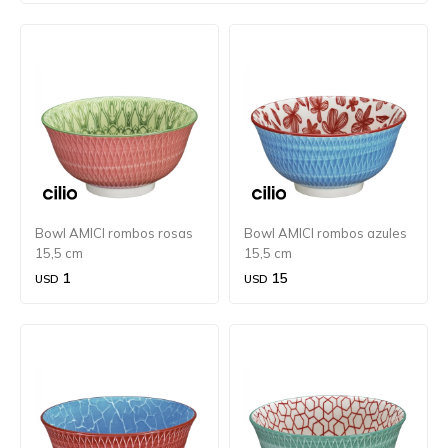
Bowl AMICI rombos rosas
Bowl AMICI rombos azules
15,5 cm
15,5 cm
1
15
USD
USD