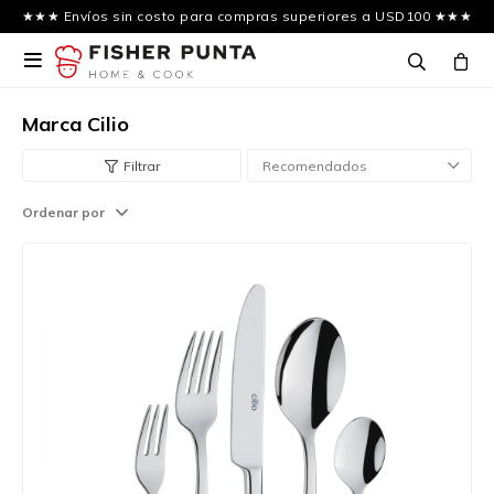
★★★ Envíos sin costo para compras superiores a USD100 ★★★

Marca Cilio
Recomendados
Ordenar por