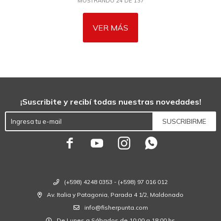
MOSTRANDO
24
DE
137
VER MÁS
¡Suscribite y recibí todas nuestras novedades!
SUSCRIBIRME




(+598) 4248 0353 - (+598) 97 016 012
Av. Italia y Patagonia, Parada 4 1/2, Maldonado
info@fisherpunta.com
De Lunes a Sábados de 10:00 a 18:00 hs