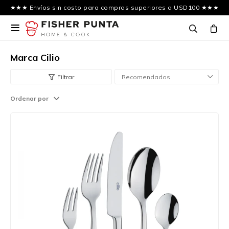
★★★ Envíos sin costo para compras superiores a USD100 ★★★

Marca Cilio
Recomendados
Ordenar por