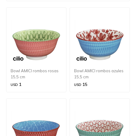
Bowl AMICI rombos rosas
Bowl AMICI rombos azules
15,5 cm
15,5 cm
1
15
USD
USD