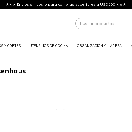
★★★ Envíos sin costo para compras superiores a USD100 ★★★
OS Y CORTES
UTENSILIOS DE COCINA
ORGANIZACIÓN Y LIMPIEZA
senhaus