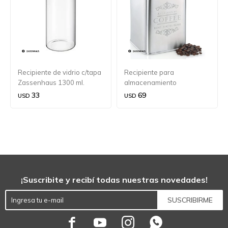
Recipiente de vidrio c/tapa
Recipiente para
Zassenhaus 1300 ml.
almacenamiento
Mocca/Café Zassenhaus
33
69
USD
USD
1kg. 15x15x21,6cm
¡Suscribite y recibí todas nuestras novedades!
SUSCRIBIRME



