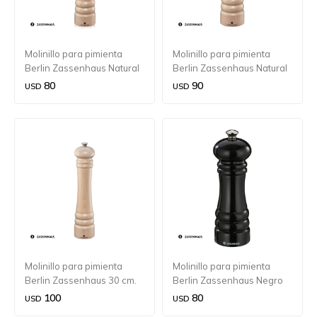
Molinillo para pimienta
Molinillo para pimienta
Berlin Zassenhaus Natural
Berlin Zassenhaus Natural
18 cm.
24 cm.
80
90
USD
USD
Molinillo para pimienta
Molinillo para pimienta
Berlin Zassenhaus 30 cm.
Berlin Zassenhaus Negro
brillante 18 cm.
100
80
USD
USD