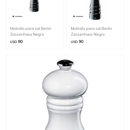
Molinillo para sal Berlin
Molinillo para sal Berlin
Zassenhaus Negro
Zassenhaus Negro
brillante 18 cm.
brillante 24 cm.
80
90
USD
USD