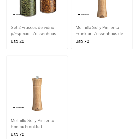
Set 2 Frascos de vidrio
Molinillo Sal y Pimienta
p/Especias Zassenhaus
Frankfurt Zassenhaus de
bambú 14 cm.
20
70
USD
USD
Molinillo Sal y Pimienta
Bambu Frankfurt
Zassenhaus de bambú 14
70
USD