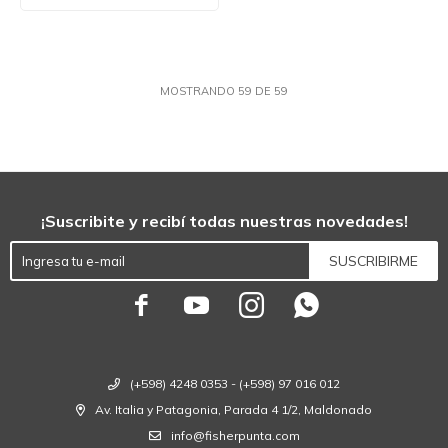
cm.
MOSTRANDO
59
DE
59
¡Suscribite y recibí todas nuestras novedades!
SUSCRIBIRME




(+598) 4248 0353 - (+598) 97 016 012
Av. Italia y Patagonia, Parada 4 1/2, Maldonado
info@fisherpunta.com