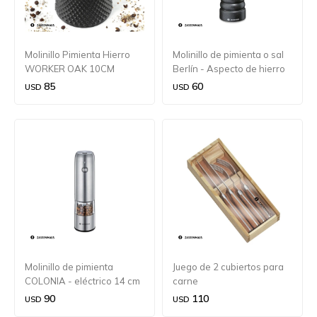
Molinillo Pimienta Hierro
Molinillo de pimienta o sal
WORKER OAK 10CM
Berlín - Aspecto de hierro
fundido Zassenhaus
85
60
USD
USD
Molinillo de pimienta
Juego de 2 cubiertos para
COLONIA - eléctrico 14 cm
carne
de acero inoxidable
90
110
USD
USD
Zassenhaus