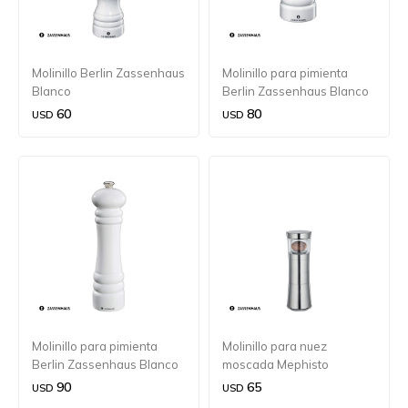
Molinillo Berlin Zassenhaus
Molinillo para pimienta
Blanco
Berlin Zassenhaus Blanco
18 cm.
60
80
USD
USD
Molinillo para pimienta
Molinillo para nuez
Berlin Zassenhaus Blanco
moscada Mephisto
24 cm.
Zassenhaus 13 cm.
90
65
USD
USD