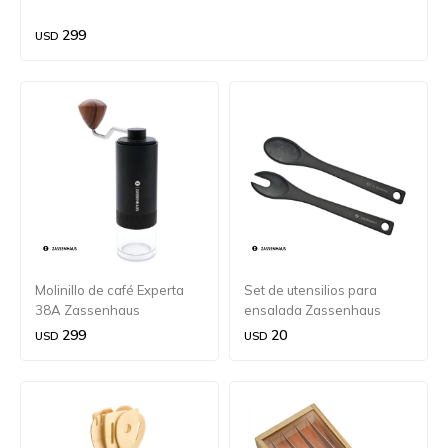
299
USD
Molinillo de café Experta
Set de utensilios para
38A Zassenhaus
ensalada Zassenhaus
30cm
299
20
USD
USD