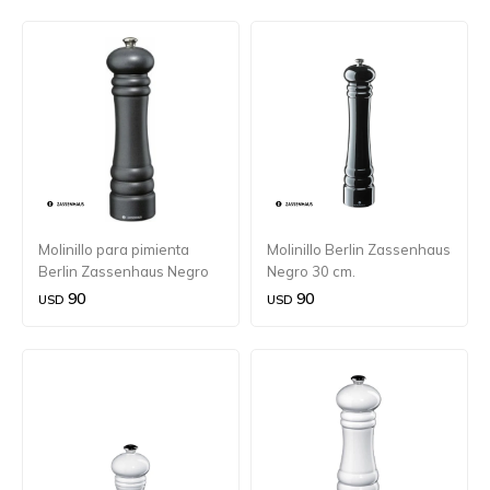
Molinillo para pimienta
Molinillo Berlin Zassenhaus
Berlin Zassenhaus Negro
Negro 30 cm.
brillante 24 cm.
90
90
USD
USD