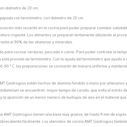
con diámetro de 20 cm;
equipada con termómetro, con diámetro de 20 cm.
nnovación más reciente en la cocina para poder preparar comidas saludabl
textura crujiente. Los alimentos se preparan lentamente utilizando el pr
hasta el 90% de las vitaminas y minerales.
do para cocinar verduras, pescado o carne. Para poder controlar la temp
a está provista de termómetro. Con la ayuda del termómetro que ayuda a 
80-90 ° C, las preparaciones se cocinarán de manera uniforme y mantendr
MT Gastroguss están hechos de aluminio fundido a mano por artesanos ex
taluminum se encuentran: mayor tiempo de curado, que evita el estrés de
 la aparición de un menor número de burbujas de aire en el material que 
.
cina AMT Gastroguss tienen una base muy gruesa, de hasta 9 mm de espe
obrecalienta fácilmente. Los utensilios de cocina AMT Gastroguss tambié