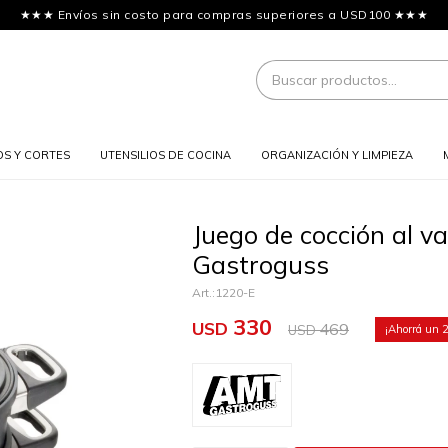
★★★ Envíos sin costo para compras superiores a USD100 ★★★
OS Y CORTES
UTENSILIOS DE COCINA
ORGANIZACIÓN Y LIMPIEZA
Juego de cocción al v
Gastroguss
1220-E
330
USD
469
USD