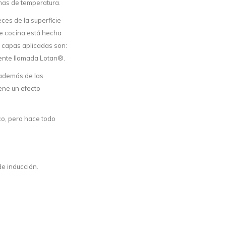
emas de temperatura.
ces de la superficie
de cocina está hecha
s capas aplicadas son:
rente llamada Lotan®.
 además de las
iene un efecto
co, pero hace todo
de inducción.