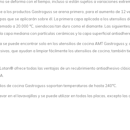
no se deforma con el tiempo, incluso si están sujetos a variaciones extr
ce a los productos Gastroguss se arena primero, para el aumento de 12 ve
pas que se aplicarán sobre él. La primera capa aplicada a los utensilios 
quemado a 20.000 °C, siendocasi tan duro como el diamante. Las siguiente
, la capa mediana con partículas cerámicas y la capa superficial antiadhe
a se puede encontrar solo en los utensilios de cocina AMT Gastroguss y,
vas, que ayudan a limpiar fácilmente los utensilios de cocina, también t
Lotan® ofrece todas las ventajas de un recubrimiento antiadhesivo clási
OA.
ilios de cocina Gastroguss soportan temperaturas de hasta 240°C.
var en el lavavajillas y se puede utilizar en todas las placas, excepto las 