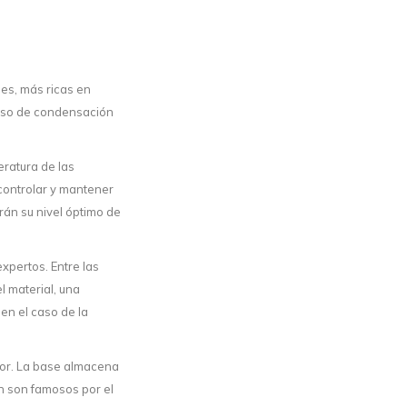
es, más ricas en
oceso de condensación
eratura de las
controlar y mantener
án su nivel óptimo de
pertos. Entre las
l material, una
en el caso de la
sor. La base almacena
n son famosos por el