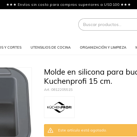
★★★ Envíos sin costo para compras superiores a USD100 ★★★
OS Y CORTES
UTENSILIOS DE COCINA
ORGANIZACIÓN Y LIMPIEZA
Molde en silicona para bu
Kuchenprofi 15 cm.
0812205515
Este artículo está agotado.