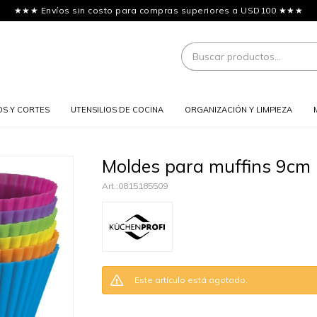
★★★ Envíos sin costo para compras superiores a USD100 ★★★
OS Y CORTES
UTENSILIOS DE COCINA
ORGANIZACIÓN Y LIMPIEZA
Moldes para muffins 9cm
0815185509
Este artículo está agotado.