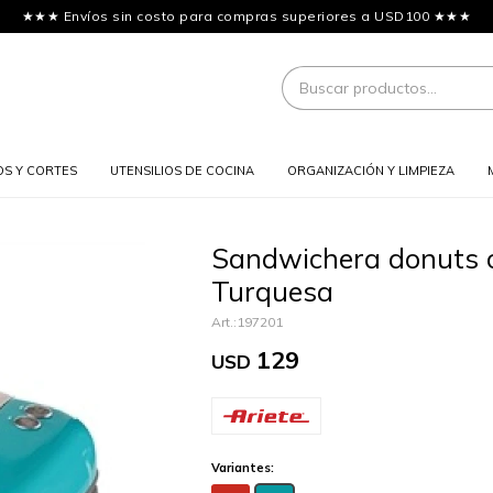
★★★ Envíos sin costo para compras superiores a USD100 ★★★
OS Y CORTES
UTENSILIOS DE COCINA
ORGANIZACIÓN Y LIMPIEZA
Sandwichera donuts c
Turquesa
197201
129
USD
Variantes: