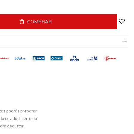
COMPRAR
utos podrás preparar
la cavidad, cerrar la
para degustar.