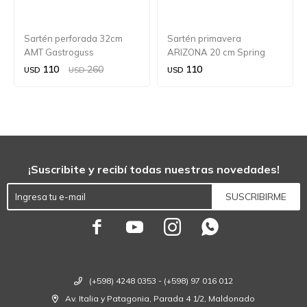
Sartén perforada 32cm
Sartén primavera
AMT Gastroguss
ARIZONA 20 cm Spring
110
260
110
USD
USD
USD
¡Suscribite y recibí todas nuestras novedades!
SUSCRIBIRME




(+598) 4248 0353 - (+598) 97 016 012
Av. Italia y Patagonia, Parada 4 1/2, Maldonado