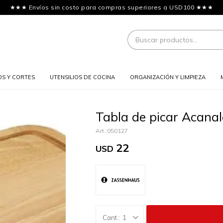
★★★ Envíos sin costo para compras superiores a USD100 ★★★
OS Y CORTES
UTENSILIOS DE COCINA
ORGANIZACIÓN Y LIMPIEZA
Tabla de picar Acana
050127
22
USD
1